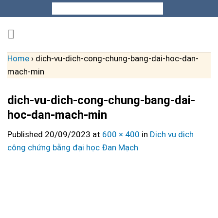
Skip
to
content
Home
›
dich-vu-dich-cong-chung-bang-dai-hoc-dan-
mach-min
dich-vu-dich-cong-chung-bang-dai-
hoc-dan-mach-min
Published
20/09/2023
at
600 × 400
in
Dịch vụ dịch
công chứng bằng đại học Đan Mạch