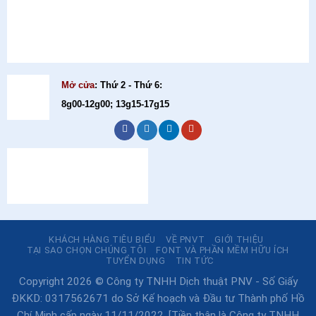
Mở cửa
: Thứ 2 - Thứ 6:
8g00-12g00; 13g15-17g15
KHÁCH HÀNG TIÊU BIỂU
VỀ PNVT
GIỚI THIỆU
TẠI SAO CHỌN CHÚNG TÔI
FONT VÀ PHẦN MỀM HỮU ÍCH
TUYỂN DỤNG
TIN TỨC
Copyright 2026 © Công ty TNHH Dịch thuật PNV - Số Giấy
ĐKKD: 0317562671 do Sở Kế hoạch và Đầu tư Thành phố Hồ
Chí Minh cấp ngày 11/11/2022. [Tiền thân là Công ty TNHH