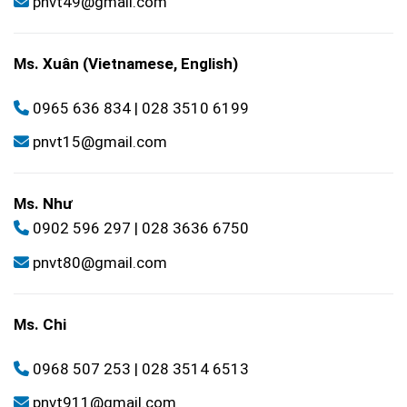
pnvt49@gmail.com
Ms. Xuân (Vietnamese, English)
0965 636 834
|
028 3510 6199
pnvt15@gmail.com
Ms. Như
0902 596 297
|
028 3636 6750
pnvt80@gmail.com
Ms. Chi
0968 507 253
|
028 3514 6513
pnvt911@gmail.com