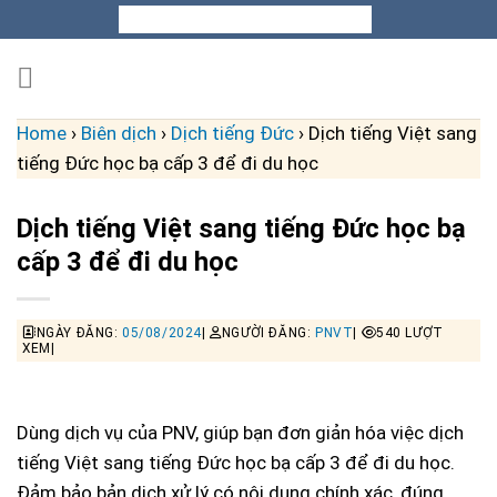
Skip
to
content
Home
›
Biên dịch
›
Dịch tiếng Đức
›
Dịch tiếng Việt sang
tiếng Đức học bạ cấp 3 để đi du học
Dịch tiếng Việt sang tiếng Đức học bạ
cấp 3 để đi du học
NGÀY ĐĂNG:
05/08/2024
|
NGƯỜI ĐĂNG:
PNVT
|
540 LƯỢT
XEM|
Dùng dịch vụ của PNV, giúp bạn đơn giản hóa việc dịch
tiếng Việt sang tiếng Đức học bạ cấp 3 để đi du học.
Đảm bảo bản dịch xử lý có nội dung chính xác, đúng