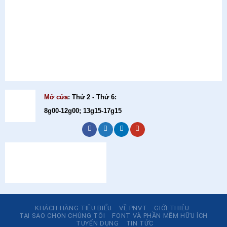
Mở cửa
: Thứ 2 - Thứ 6:
8g00-12g00; 13g15-17g15
KHÁCH HÀNG TIÊU BIỂU
VỀ PNVT
GIỚI THIỆU
TẠI SAO CHỌN CHÚNG TÔI
FONT VÀ PHẦN MỀM HỮU ÍCH
TUYỂN DỤNG
TIN TỨC