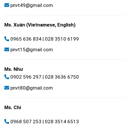
pnvt49@gmail.com
Ms. Xuân (Vietnamese, English)
0965 636 834
|
028 3510 6199
pnvt15@gmail.com
Ms. Như
0902 596 297
|
028 3636 6750
pnvt80@gmail.com
Ms. Chi
0968 507 253
|
028 3514 6513