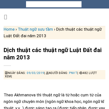
Skip
to
content
Home
›
Thuật ngữ sưu tầm
›
Dịch thuật các thuật ngữ
Luật Đất đai năm 2013
Dịch thuật các thuật ngữ Luật Đất đai
năm 2013
NGÀY ĐĂNG:
09/03/2019
|
NGƯỜI ĐĂNG:
PNVT
|
482 LƯỢT
XEM|
Theo Akhmanova thì thuật ngữ là từ hoặc cụm từ của
ngôn ngữ chuyên môn (ngôn ngữ khoa học, ngôn ngữ kĩ
thuật, v.v…) được sáng tạo ra (được tiếp nhận, được vay