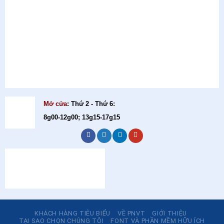
Mở cửa
: Thứ 2 - Thứ 6:
8g00-12g00; 13g15-17g15
KHÁCH HÀNG TIÊU BIỂU
VỀ PNVT
GIỚI THIỆU
TẠI SAO CHỌN CHÚNG TÔI
FONT VÀ PHẦN MỀM HỮU ÍCH