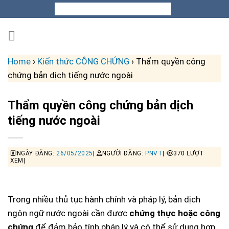
Skip
to
content
Home
›
Kiến thức CÔNG CHỨNG
›
Thẩm quyền công
chứng bản dịch tiếng nước ngoài
Thẩm quyền công chứng bản dịch
tiếng nước ngoài
NGÀY ĐĂNG:
26/05/2025
|
NGƯỜI ĐĂNG:
PNVT
|
370 LƯỢT
XEM|
Trong nhiều thủ tục hành chính và pháp lý, bản dịch
ngôn ngữ nước ngoài cần được
chứng thực hoặc công
chứng
để đảm bảo tính pháp lý và có thể sử dụng hợp