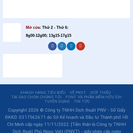
Mở cửa
: Thứ 2 - Thứ 6:
8g00-12g00; 13g15-17g15
KHÁCH HÀNG TIÊU BIỂU
VỀ PNVT
GIỚI THIỆU
TẠI SAO CHỌN CHÚNG TÔI
FONT VÀ PHẦN MỀM HỮU ÍCH
TUYỂN DỤNG
TIN TỨC
Copyright 2026 © Công ty TNHH Dịch thuật PNV - Số Giấy
ĐKKD: 0317562671 do Sở Kế hoạch và Đầu tư Thành phố Hồ
Chí Minh cấp ngày 11/11/2022. [Tiền thân là Công ty TNHH
Dịch thuật Phú Ngọc Việt (PNVT) - giấy phép cấp ngày