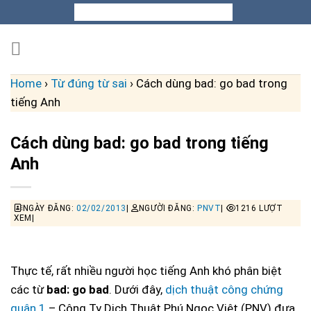
Skip
to
content
Home
›
Từ đúng từ sai
›
Cách dùng bad: go bad trong
tiếng Anh
Cách dùng bad: go bad trong tiếng
Anh
NGÀY ĐĂNG:
02/02/2013
|
NGƯỜI ĐĂNG:
PNVT
|
1216 LƯỢT
XEM|
Thực tế, rất nhiều người học tiếng Anh khó phân biệt
các từ
bad: go bad
. Dưới đây,
dịch thuật công chứng
quận 1
– Công Ty Dịch Thuật Phú Ngọc Việt (PNV) đưa