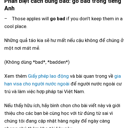
Phân biệt cách dùng bad: go bad trong tiếng
Anh
– Those apples will
go bad
if you don’t keep them in a
cool place.
Những quả táo kia sẽ hư mất nếu cậu không để chúng ở
một nơi mát mẻ.
(Không dùng *bad*, *badden*)
Xem thêm
Giấy phép lao động
và bài quan trọng về
gia
hạn visa cho người nước ngoài
để người nước ngoài cư
trú và làm việc hợp pháp tại Việt Nam.
Nếu thấy hữu ích, hãy bình chọn cho bài viết này và giới
thiệu cho các bạn bè cùng học với từ đúng từ sai vì
chúng tôi đang cập nhật hàng ngày để ngày càng