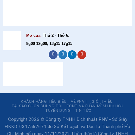
Mở cửa
: Thứ 2 - Thứ 6:
8g00-12g00; 13g15-17g15
KHÁCH HÀNG TIÊU BIỂU
VỀ PNVT
GIỚI THIỆU
TẠI SAO CHỌN CHÚNG TÔI
FONT VÀ PHẦN MỀM HỮU ÍCH
TUYỂN DỤNG
TIN TỨC
Copyright 2026 © Công ty TNHH Dịch thuật PNV - Số Giấy
ĐKKD: 0317562671 do Sở Kế hoạch và Đầu tư Thành phố Hồ
Chí Minh cấp ngày 11/11/2022. [Tiền thân là Công ty TNHH