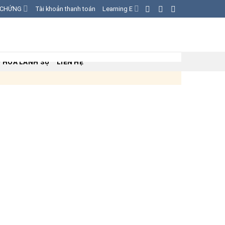
G CHỨNG
Tài khoản thanh toán
Learning E
 HÓA LÃNH SỰ
LIÊN HỆ