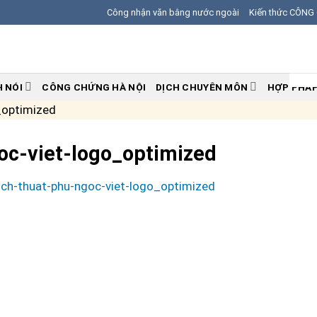
Công nhận văn bằng nước ngoài
Kiến thức CÔN
H NÓI
CÔNG CHỨNG HÀ NỘI
DỊCH CHUYÊN MÔN
HỢP PHÁP
_optimized
oc-viet-logo_optimized
ich-thuat-phu-ngoc-viet-logo_optimized