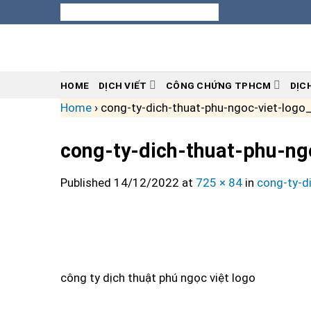
Skip
to
content
HOME
DỊCH VIẾT
CÔNG CHỨNG TPHCM
DỊC
Home
›
cong-ty-dich-thuat-phu-ngoc-viet-logo
cong-ty-dich-thuat-phu-ng
Published
14/12/2022
at
725 × 84
in
cong-ty-d
công ty dịch thuật phú ngọc việt logo